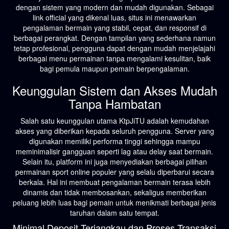
dengan sistem yang modern dan mudah digunakan. Sebagai
link official yang dikenal luas, situs ini menawarkan
pengalaman bermain yang stabil, cepat, dan responsif di
berbagai perangkat. Dengan tampilan yang sederhana namun
tetap profesional, pengguna dapat dengan mudah menjelajahi
berbagai menu permainan tanpa mengalami kesulitan, baik
bagi pemula maupun pemain berpengalaman.
Keunggulan Sistem dan Akses Mudah
Tanpa Hambatan
Salah satu keunggulan utama KtpJiTU adalah kemudahan
akses yang diberikan kepada seluruh pengguna. Server yang
digunakan memiliki performa tinggi sehingga mampu
meminimalisir gangguan seperti lag atau delay saat bermain.
Selain itu, platform ini juga menyediakan berbagai pilihan
permainan sport online populer yang selalu diperbarui secara
berkala. Hal ini membuat pengalaman bermain terasa lebih
dinamis dan tidak membosankan, sekaligus memberikan
peluang lebih luas bagi pemain untuk menikmati berbagai jenis
taruhan dalam satu tempat.
Minimal Deposit Terjangkau dan Proses Transaksi