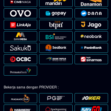
Bekerja sama dengan PROVIDER :