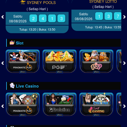
SYDNEY LOTTO
SYDNEY POOLS
( Setiap Hari )
( Setiap Hari )
Sabtu
1
3
7
Sabtu
2
4
1
3
08/08/2026
08/08/2026
Tutup: 13:45 | Buka: 13:55
Tutup: 13:20 | Buka: 13:50
Slot
Live Casino